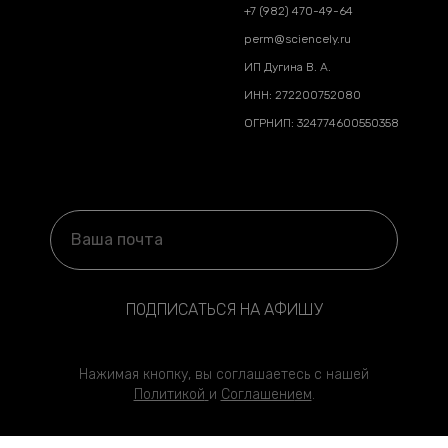
+7 (982) 470-49-64
perm@sciencely.ru
ИП Дугина В. А.
ИНН: 272200752080
ОГРНИП: 324774600550358
ПОДПИСАТЬСЯ НА АФИШУ
Нажимая кнопку, вы соглашаетесь с нашей
Политикой
и
Соглашени
ем
.