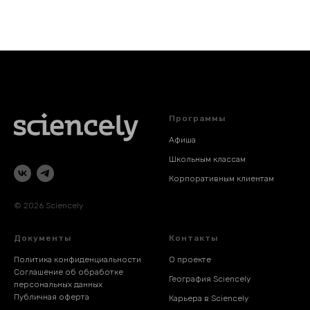
Программы
Афиша
Школьным классам
Корпоративным клиентам
© 2026 Sciencely
Документы
Контакты
Политика конфиденциальности
О проекте
Соглашение об обработке
География Sciencely
персональных данных
Публичная оферта
Карьера в Sciencely