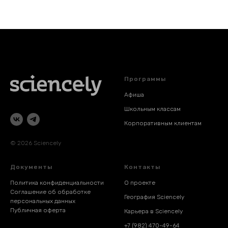
Программы
Афиша
Школьным классам
Корпоративным клиентам
© 2026 Sciencely
Документы
Контакты
Политика конфиденциальности
О проекте
Соглашение об обработке
География Sciencely
персональных данных
Публичная оферта
Карьера в Sciencely
+7 (982) 470-49-64