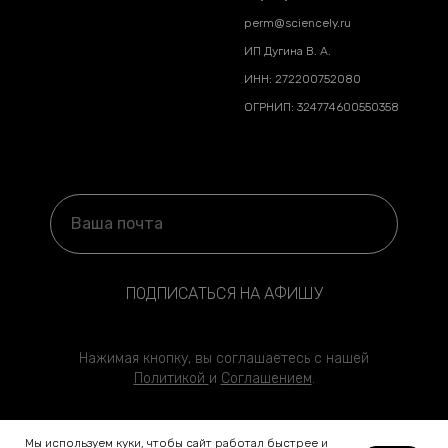
perm@sciencely.ru
ИП Дугина В. А.
ИНН: 272200752080
ОГРНИП: 324774600550358
ПОДПИСАТЬСЯ НА АФИШУ
Нажимая кнопку, вы соглашаетесь с нашей
Политикой
и
Соглашени
ем
.
Мы используем куки, чтобы сайт работал быстрее и