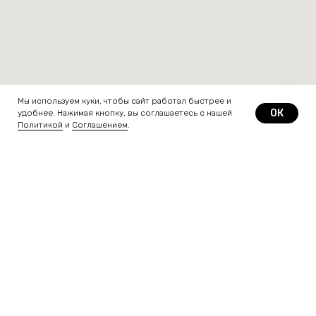
Мы используем куки, чтобы сайт работал быстрее и
ОК
удобнее. Нажимая кнопку, вы соглашаетесь с нашей
Политикой
и
Соглашением
.